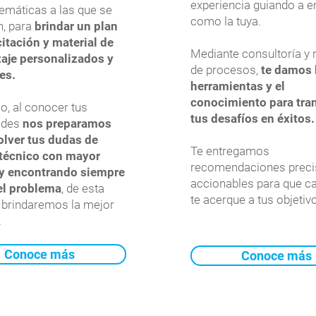
experiencia guiando a 
lemáticas a las que se
como la tuya.
n, para
brindar un plan
itación y material de
Mediante consultoría y 
aje personalizados y
de procesos,
te damos 
les.
herramientas y el
conocimiento para tra
, al conocer tus
tus desafíos en éxitos.
ades
nos preparamos
olver tus dudas de
Te entregamos
 técnico con mayor
recomendaciones preci
 y encontrando siempre
accionables para que c
del problema
, de esta
te acerque a tus objetiv
 brindaremos la mejor
.
Conoce más
Conoce más