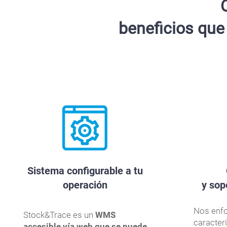
beneficios que
Sistema configurable a tu
operación
y sop
Nos enfo
Stock&Trace es un
WMS
caracter
accesible vía web que se puede