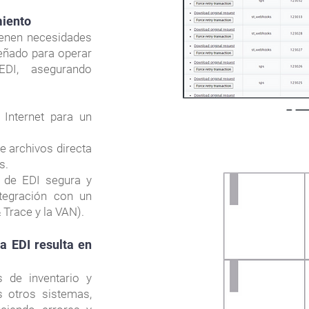
miento
ienen necesidades
eñado para operar
EDI, asegurando
 Internet para un
e archivos directa
s.
n de EDI segura y
ntegración con un
 Trace y la VAN).
a EDI resulta en
s de inventario y
s otros sistemas,