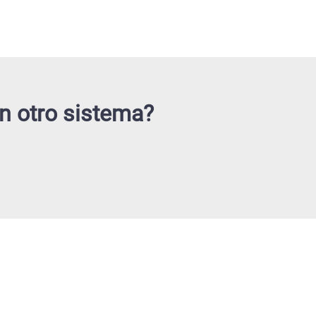
n otro sistema?
Sperantus México
Boulevard Pacifico #7630
PA3 B